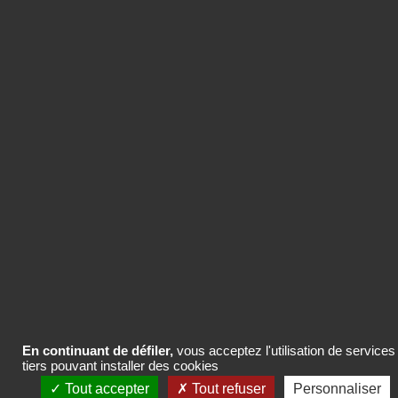
ACHETER LE CONTENU
Vous pouvez acheter uniquement ce
contenu ou des packs de crédits pour
plusieurs contenus de la base
Com’search.
ACHETER LE CONTENU
En continuant de défiler,
vous acceptez l'utilisation de services
tiers pouvant installer des cookies
Tout accepter
Tout refuser
Personnaliser