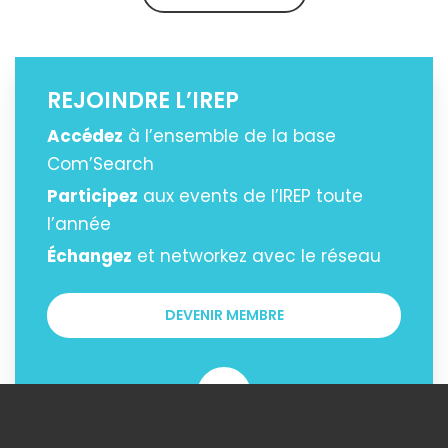
REJOINDRE L’IREP
Accédez
à l’ensemble de la base
Com’Search
Participez
aux events de l’IREP toute
l’année
Échangez
et networkez avec le réseau
DEVENIR MEMBRE
OU