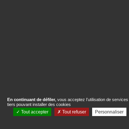
contenu ou des packs de crédits pour
plusieurs contenus de la base
Com’search.
ACHETER LE CONTENU
En continuant de défiler,
vous acceptez l'utilisation de services
tiers pouvant installer des cookies
Tout accepter
Tout refuser
Personnaliser