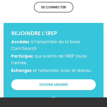
SE CONNECTER
REJOINDRE L’IREP
Accédez
à l’ensemble de la base
Com’Search
Participez
aux events de l’IREP toute
l’année
Échangez
et networkez avec le réseau
DEVENIR MEMBRE
OU