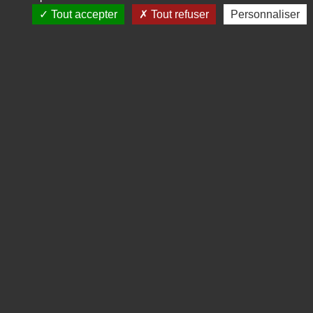
Tout accepter
Tout refuser
Personnaliser
INSTITUT DE RECHERCHES
& D'ÉTUDES PUBLICITAIRES
Twitter
Linkedin
Mentions légales
CGV
Politique de données personnelles
Gestion des cookies
Contact
Réalisation : Clair et Net.