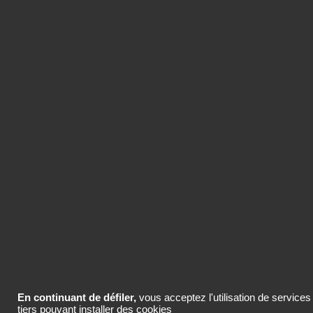
ACHETER LE CONTENU
Vous pouvez acheter uniquement ce
contenu ou des packs de crédits pour
plusieurs contenus de la base
Com’search.
ACHETER LE CONTENU
En continuant de défiler,
vous acceptez l'utilisation de services
tiers pouvant installer des cookies