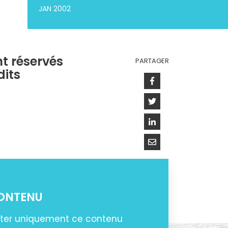
JAN 2002
nt réservés
PARTAGER
its
Facebook
Twitter
Linkedin
Courriel
CONTENU
ter uniquement ce contenu