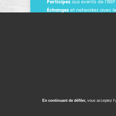
Participez
aux events de l’IREP
Échangez
et networkez avec l
DEVENIR MEMBRE
En continuant de défiler,
vous acceptez l'ut