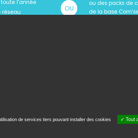
 toute l’année
ou des packs de c
OU
e réseau
de la base Com’s
ACHETER LE 
ilisation de services tiers pouvant installer des cookies
Tout 