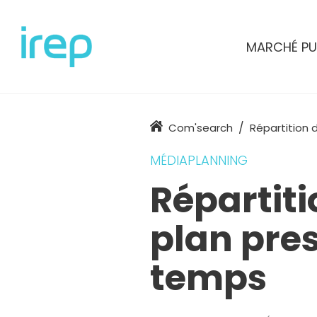
Aller au contenu
MARCHÉ PU
Accueil
Com'search
Répartition 
MÉDIAPLANNING
Répartiti
plan pres
temps