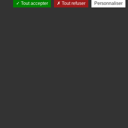
Tout accepter
Tout refuser
Personnaliser
INSTITUT DE RECHERCHES
& D'ÉTUDES PUBLICITAIRES
Twitter
Linkedin
Mentions légales
CGV
Politique de données personnelles
Gestion des cookies
Contact
Réalisation : Clair et Net.