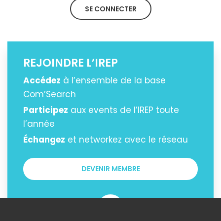
SE CONNECTER
REJOINDRE L’IREP
Accédez
à l’ensemble de la base
Com’Search
Participez
aux events de l’IREP toute
l’année
Échangez
et networkez avec le réseau
DEVENIR MEMBRE
OU