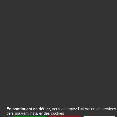
ACHETER LE CONTENU
Vous pouvez acheter uniquement ce
contenu ou des packs de crédits pour
plusieurs contenus de la base
Com’search.
ACHETER LE CONTENU
En continuant de défiler,
vous acceptez l'utilisation de services
tiers pouvant installer des cookies