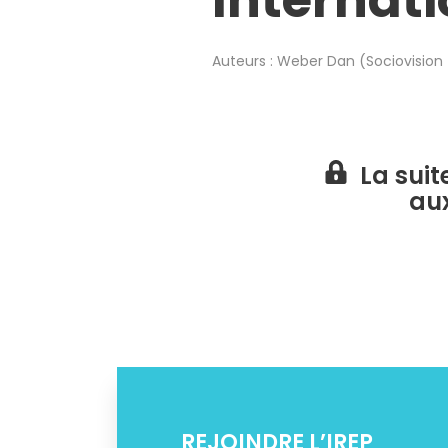
Internati
Auteurs :
Weber Dan (Sociovision
La suit
au
REJOINDRE L’IREP