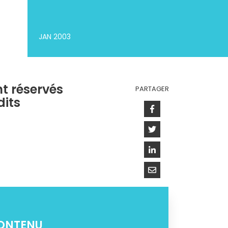
JAN 2003
nt réservés
PARTAGER
its
Facebook
Twitter
Linkedin
Courriel
CONTENU