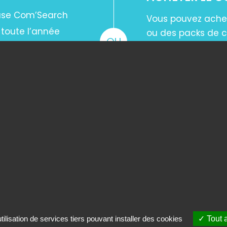
base Com’Search
Vous pouvez ache
 toute l’année
ou des packs de c
OU
e réseau
de la base Com’s
ACHETER LE 
ilisation de services tiers pouvant installer des cookies
Tout 