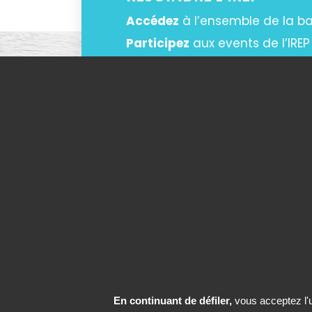
Accédez
à l’ensemble de la 
Participez
aux events de l’IREP
Échangez
et networkez avec l
DEVENIR MEMBRE
En continuant de défiler,
vous acceptez l'ut