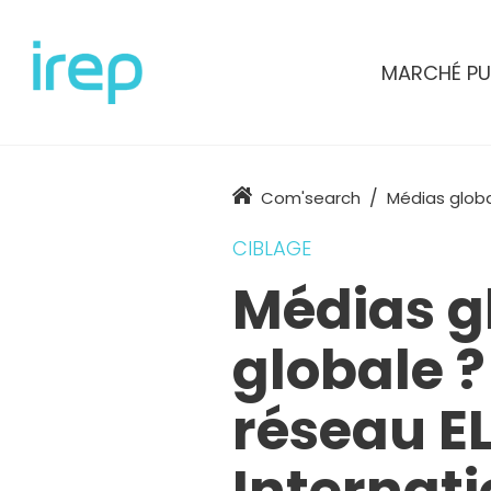
Aller au contenu
MARCHÉ PU
Accueil
Com'search
Médias globa
CIBLAGE
Médias gl
globale ?
réseau E