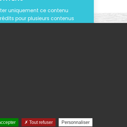
ter uniquement ce contenu
rédits pour plusieurs contenus
earch.
CONTENU
accepter
Tout refuser
Personnaliser