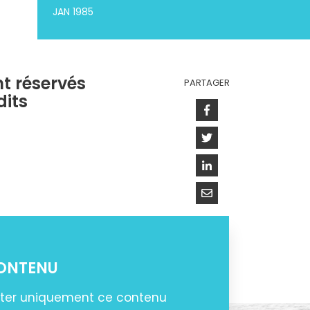
JAN 1985
nt réservés
PARTAGER
its
Facebook
Twitter
Linkedin
Courriel
CONTENU
ter uniquement ce contenu