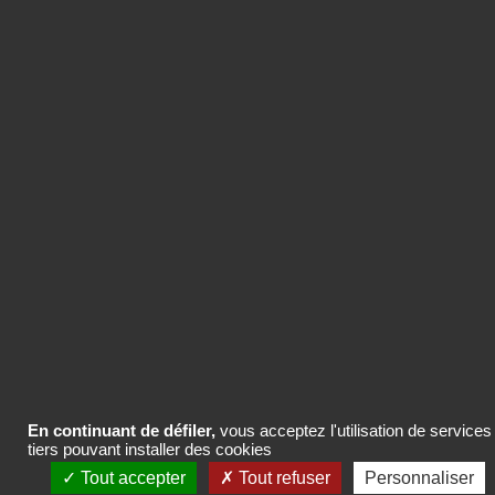
ACHETER LE CONTENU
Vous pouvez acheter uniquement ce
contenu ou des packs de crédits pour
plusieurs contenus de la base
Com’search.
ACHETER LE CONTENU
En continuant de défiler,
vous acceptez l'utilisation de services
tiers pouvant installer des cookies
Tout accepter
Tout refuser
Personnaliser