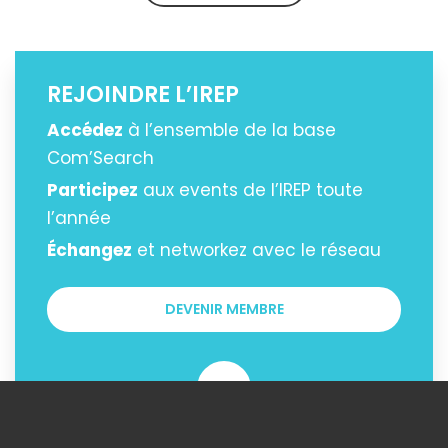
REJOINDRE L’IREP
Accédez
à l’ensemble de la base
Com’Search
Participez
aux events de l’IREP toute
l’année
Échangez
et networkez avec le réseau
DEVENIR MEMBRE
OU