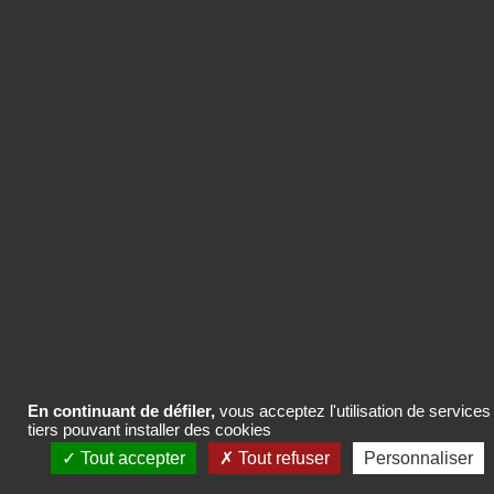
Vous pouvez acheter uniquement ce
contenu ou des packs de crédits pour
plusieurs contenus de la base
Com’search.
ACHETER LE CONTENU
En continuant de défiler,
vous acceptez l'utilisation de services
tiers pouvant installer des cookies
Tout accepter
Tout refuser
Personnaliser