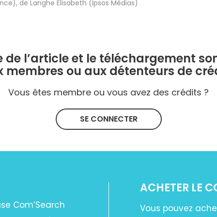
ance)
,
de Langhe Elisabeth (Ipsos Médias)
e de l’article et le téléchargement so
x membres ou aux détenteurs de créd
Vous êtes membre ou vous avez des crédits ?
SE CONNECTER
ACHETER LE 
base Com’Search
Vous pouvez ache