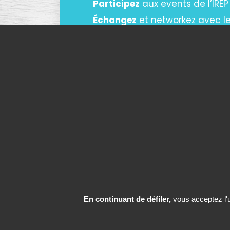
Participez
aux events de l’IREP
Échangez
et networkez avec l
DEVENIR MEMBRE
En continuant de défiler,
vous acceptez l'ut