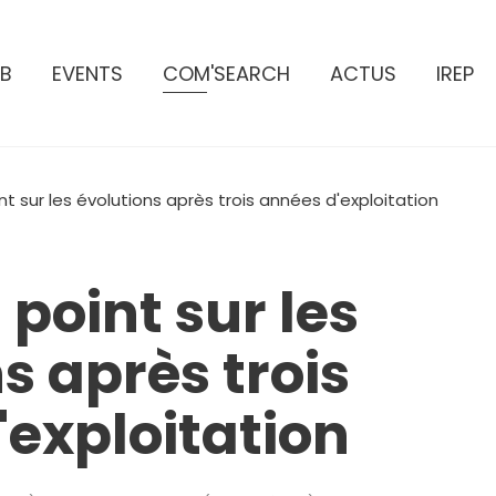
B
EVENTS
COM'SEARCH
ACTUS
IREP
nt sur les évolutions après trois années d'exploitation
 point sur les
s après trois
'exploitation