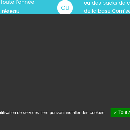
 toute l’année
ou des packs de c
OU
e réseau
de la base Com’s
ACHETER LE 
ilisation de services tiers pouvant installer des cookies
Tout 