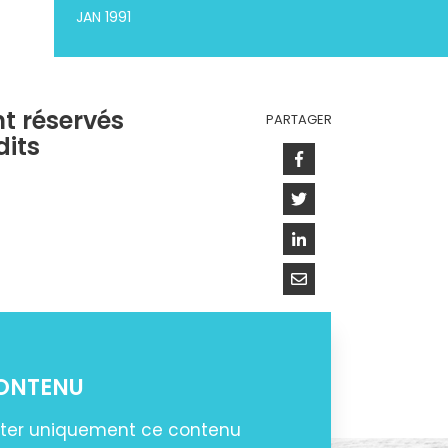
JAN 1991
nt réservés
PARTAGER
its
Facebook
Twitter
Linkedin
Courriel
CONTENU
ter uniquement ce contenu