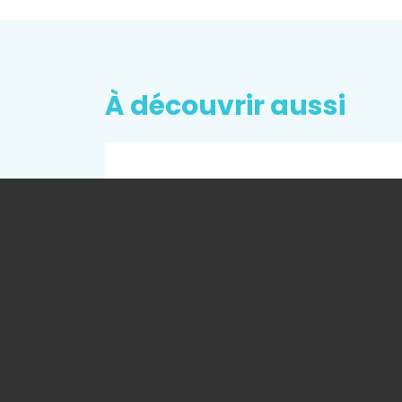
À découvrir aussi
AGENDA - 18/10/2018
erche
IREP FORUM