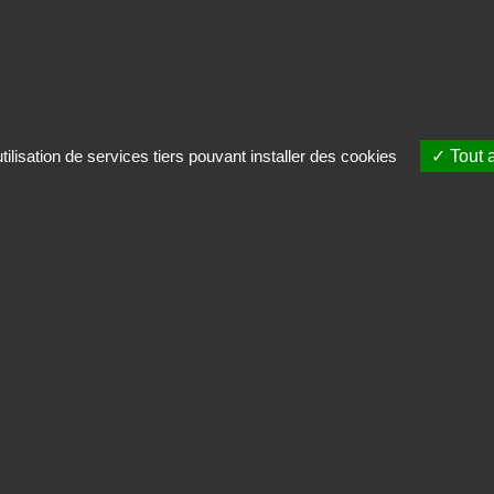
ilisation de services tiers pouvant installer des cookies
Tout 
INSTITUT DE RECHERCHES
& D'ÉTUDES PUBLICITAIRES