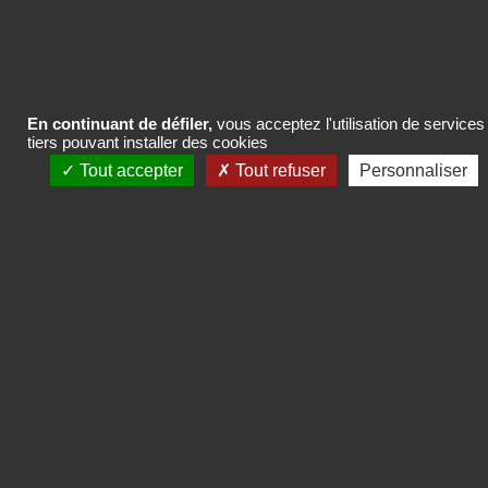
En continuant de défiler,
vous acceptez l'utilisation de services
tiers pouvant installer des cookies
Tout accepter
Tout refuser
Personnaliser
INSTITUT DE RECHERCHES
& D'ÉTUDES PUBLICITAIRES
Twitter
Linkedin
Mentions légales
CGV