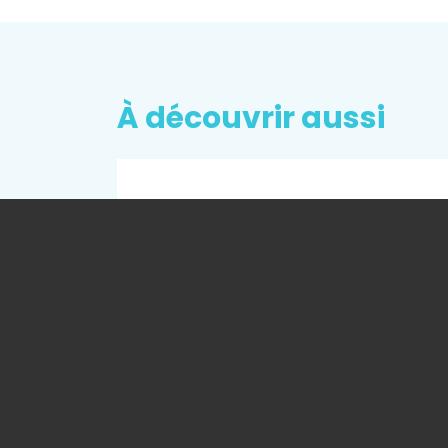
À découvrir aussi
AGENDA - 18/10/2018
erche
IREP FORUM