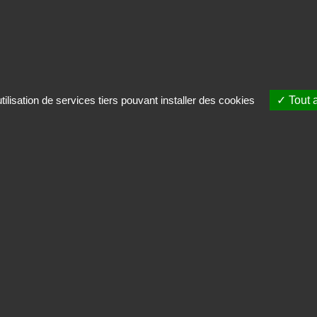
ilisation de services tiers pouvant installer des cookies
Tout 
INSTITUT DE RECHERCHES
& D'ÉTUDES PUBLICITAIRES