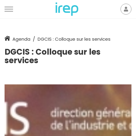
Aller au contenu
Mon
der
Accueil
Agenda
DGCIS : Colloque sur les services
DGCIS : Colloque sur les
services