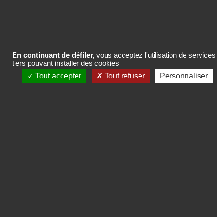
En continuant de défiler,
vous acceptez l'utilisation de services
tiers pouvant installer des cookies
Tout accepter
Tout refuser
Personnaliser
INSTITUT DE RECHERCHES
& D'ÉTUDES PUBLICITAIRES
Twitter
Linkedin
Mentions légales
CGV