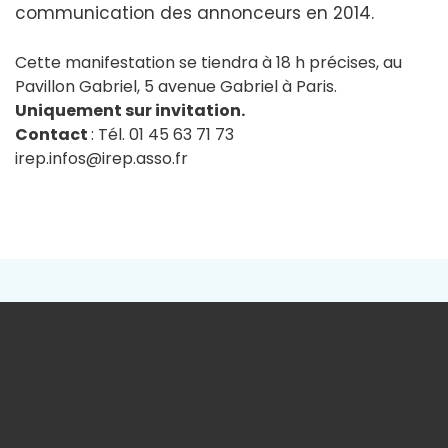
communication des annonceurs en 2014.
Cette manifestation se tiendra à 18 h précises, au
Pavillon Gabriel, 5 avenue Gabriel à Paris.
Uniquement sur invitation.
Contact
: Tél. 01 45 63 71 73
irep.infos@irep.asso.fr
À découvrir aussi
Précéden
Sui
02/07/2026
IREP partenaire du Printemps des Etudes les 24