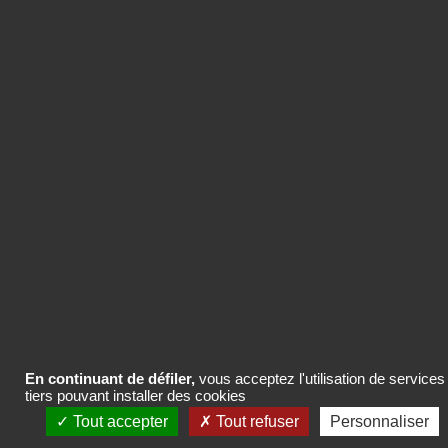
Précéden
Sui
02/07/2026
IREP partenaire du Printemps des Etudes les 24
et 25 septembre
En continuant de défiler,
vous acceptez l'utilisation de services
tiers pouvant installer des cookies
Tout accepter
Tout refuser
Personnaliser