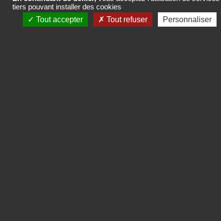
tiers pouvant installer des cookies
Tout accepter
Tout refuser
Personnaliser
INSTITUT DE RECHERCHES
& D'ÉTUDES PUBLICITAIRES
Twitter
Linkedin
Mentions légales
CGV
Politique de données personnelles
Gestion des cookies