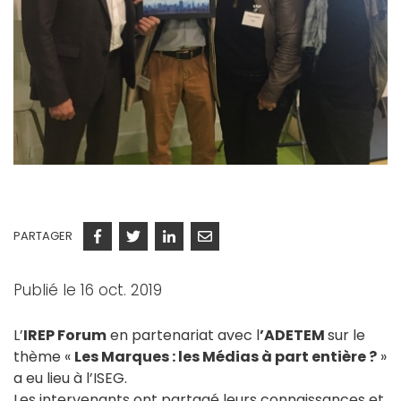
PARTAGER
Facebook
Twitter
Linkedin
Courriel
Publié le 16 oct. 2019
L’
IREP Forum
en partenariat avec l
’ADETEM
sur le
thème «
Les Marques : les Médias à part entière ?
»
a eu lieu à l’ISEG.
Les intervenants ont partagé leurs connaissances et